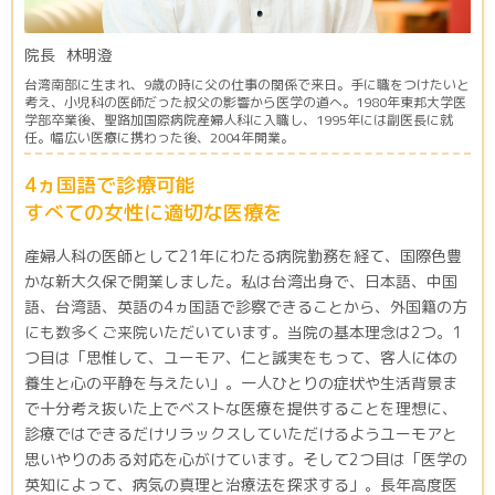
院長
林明澄
台湾南部に生まれ、9歳の時に父の仕事の関係で来日。手に職をつけたいと
考え、小児科の医師だった叔父の影響から医学の道へ。1980年東邦大学医
学部卒業後、聖路加国際病院産婦人科に入職し、1995年には副医長に就
任。幅広い医療に携わった後、2004年開業。
4ヵ国語で診療可能
すべての女性に適切な医療を
産婦人科の医師として21年にわたる病院勤務を経て、国際色豊
かな新大久保で開業しました。私は台湾出身で、日本語、中国
語、台湾語、英語の4ヵ国語で診察できることから、外国籍の方
にも数多くご来院いただいています。当院の基本理念は2つ。1
つ目は「思惟して、ユーモア、仁と誠実をもって、客人に体の
養生と心の平静を与えたい」。一人ひとりの症状や生活背景ま
で十分考え抜いた上でベストな医療を提供することを理想に、
診療ではできるだけリラックスしていただけるようユーモアと
思いやりのある対応を心がけています。そして2つ目は「医学の
英知によって、病気の真理と治療法を探求する」。長年高度医